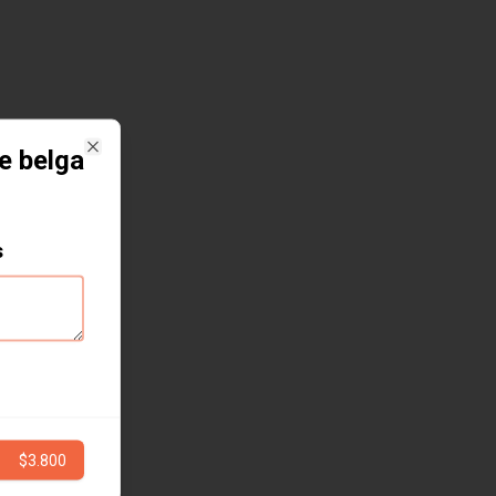
e belga
Close
s
$3.800