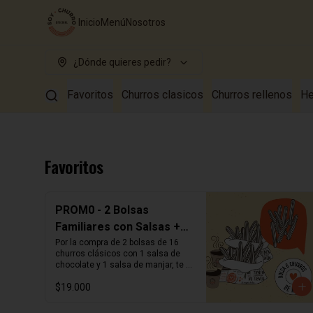
Inicio
Menú
Nosotros
¿Dónde quieres pedir?
Favoritos
Churros clasicos
Churros rellenos
He
Favoritos
PROM0 - 2 Bolsas
Familiares con Salsas + 8
Churros Clasicos
Por la compra de 2 bolsas de 16 
churros clásicos con 1 salsa de 
chocolate y 1 salsa de manjar, te 
regalamos 8 churros clásicos para 
$19.000
que compartas en familia!