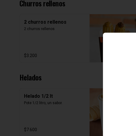
Churros rellenos
2 churros rellenos
2 churros rellenos
$3.200
Helados
Helado 1/2 lt
Pote 1/2 litro, un sabor.
$7.600