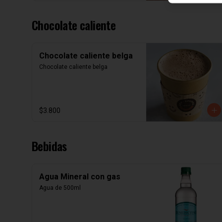
Chocolate caliente
Chocolate caliente belga
Chocolate caliente belga
$3.800
Bebidas
Agua Mineral con gas
Agua de 500ml