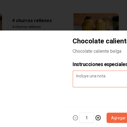
4 churros rellenos
4 churros rellenos
Chocolate calient
Chocolate caliente belga
$4.500
Instrucciones especiale
Agregar